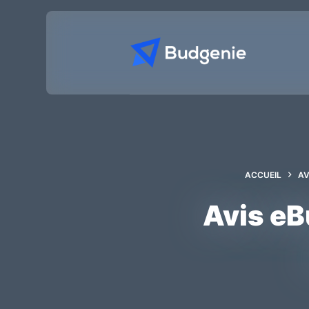
Passer
au
contenu
ACCUEIL
AV
Avis eB