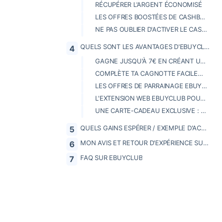
RÉCUPÉRER L'ARGENT ÉCONOMISÉ
LES OFFRES BOOSTÉES DE CASHBACK
NE PAS OUBLIER D'ACTIVER LE CASHBACK
QUELS SONT LES AVANTAGES D'EBUYCLUB ?
GAGNE JUSQU'À 7€ EN CRÉANT UN COMPTE GRATUITEMENT
COMPLÈTE TA CAGNOTTE FACILEMENT
LES OFFRES DE PARRAINAGE EBUYCLUB
L'EXTENSION WEB EBUYCLUB POUR SE FACILITER LA VIE
UNE CARTE-CADEAU EXCLUSIVE : L'EBUYCARD MULTI-ENSEIGNES
QUELS GAINS ESPÉRER / EXEMPLE D'ACHAT
MON AVIS ET RETOUR D'EXPÉRIENCE SUR EBUYCLUB
FAQ SUR EBUYCLUB