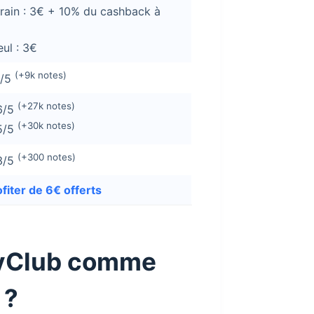
rain : 3€ + 10% du cashback à
eul : 3€
(+9k notes)
1/5
(+27k notes)
6/5
(+30k notes)
5/5
(+300 notes)
3/5
ofiter de 6€ offerts
uyClub comme
 ?