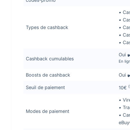
codes-promo
•
Cas
•
Cas
Types de cashback
•
Cas
•
Cas
•
Cas
Oui
✔
Cashback cumulables
En lig
Boosts de cashback
Oui
✔
Seuil de paiement
10€
•
Vir
•
Tra
Modes de paiement
•
Car
eBuy