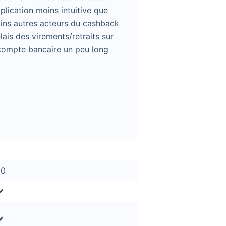
lication moins intuitive que
ains autres acteurs du cashback
ais des virements/retraits sur
compte bancaire un peu long
00
️
️