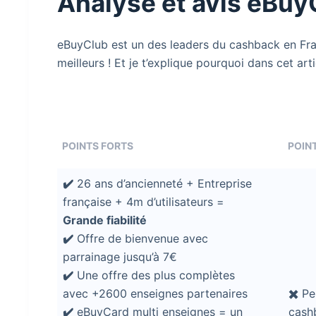
Analyse et avis eBuy
eBuyClub est un des leaders du cashback en Fran
meilleurs ! Et je t’explique pourquoi dans cet arti
POINTS FORTS
POINT
✔️
26 ans d’ancienneté + Entreprise
française + 4m d’utilisateurs =
Grande fiabilité
✔️
Offre de bienvenue avec
parrainage jusqu’à 7€
✔️
Une offre des plus complètes
avec +2600 enseignes partenaires
✖️
Peu
✔️
eBuyCard multi enseignes = un
cashb