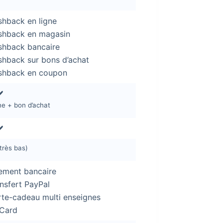
hback en ligne
hback en magasin
hback bancaire
hback sur bons d’achat
hback en coupon
️
ne + bon d’achat
️
(très bas)
ement bancaire
nsfert PayPal
te-cadeau multi enseignes
Card