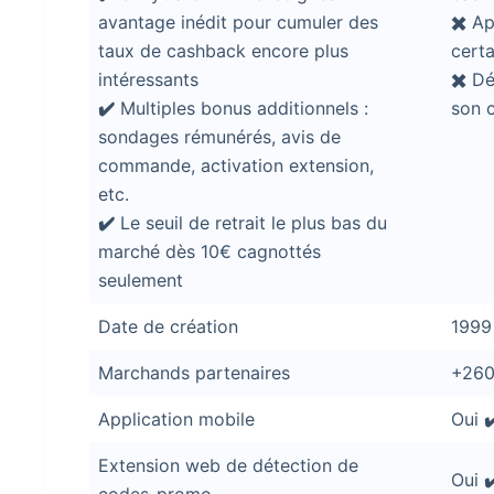
avantage inédit pour cumuler des
✖️
App
taux de cashback encore plus
cert
intéressants
✖️
Dél
✔️
Multiples bonus additionnels :
son 
sondages rémunérés, avis de
commande, activation extension,
etc.
✔️
Le seuil de retrait le plus bas du
marché dès 10€ cagnottés
seulement
Date de création
1999
Marchands partenaires
+26
Application mobile
Oui
✔
Extension web de détection de
Oui
✔