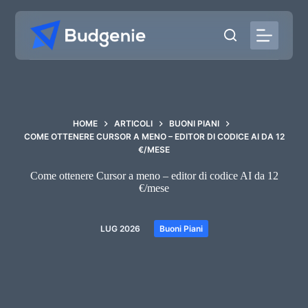
Salta
al
contenuto
HOME
ARTICOLI
BUONI PIANI
COME OTTENERE CURSOR A MENO – EDITOR DI CODICE AI DA 12
€/MESE
Come ottenere Cursor a meno – editor di codice AI da 12
€/mese
LUG 2026
Buoni Piani