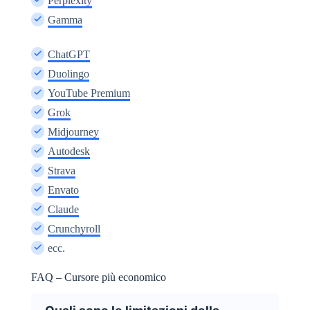
Perplexity
Gamma
ChatGPT
Duolingo
YouTube Premium
Grok
Midjourney
Autodesk
Strava
Envato
Claude
Crunchyroll
ecc.
FAQ – Cursore più economico