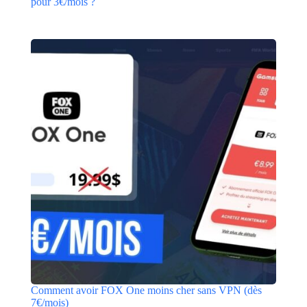
pour 3€/mois ?
Comment avoir FOX One moins cher sans VPN (dès
7€/mois)