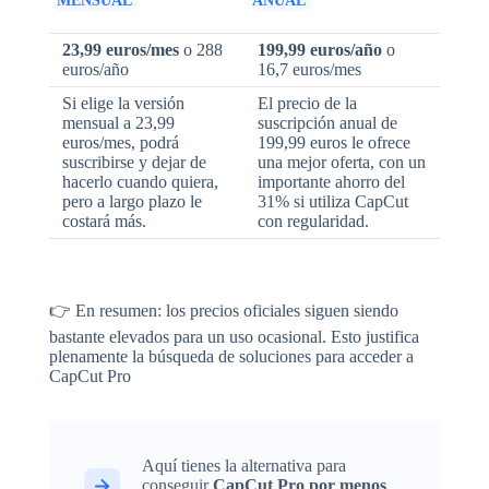
MENSUAL
ANUAL
23,99 euros/mes
o 288
199,99 euros/año
o
euros/año
16,7 euros/mes
Si elige la versión
El precio de la
mensual a 23,99
suscripción anual de
euros/mes, podrá
199,99 euros le ofrece
suscribirse y dejar de
una mejor oferta, con un
hacerlo cuando quiera,
importante ahorro del
pero a largo plazo le
31% si utiliza CapCut
costará más.
con regularidad.
👉 En resumen: los precios oficiales siguen siendo
bastante elevados para un uso ocasional. Esto justifica
plenamente la búsqueda de soluciones para acceder a
CapCut Pro
Aquí tienes la alternativa para
conseguir
CapCut Pro por menos