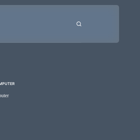
OMPUTER
puter