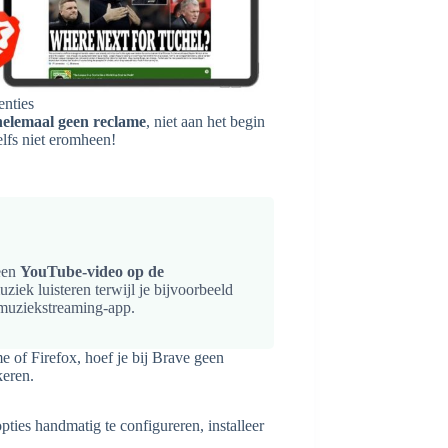
enties
helemaal geen reclame
, niet aan het begin
zelfs niet eromheen!
 een
YouTube-video op de
ziek luisteren terwijl je bijvoorbeeld
e muziekstreaming-app.
e of Firefox, hoef je bij Brave geen
keren.
pties handmatig te configureren, installeer