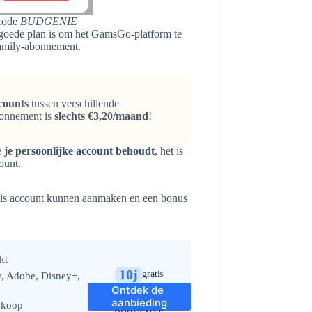
 code
BUDGENIE
t goede plan is om het GamsGo-platform te
amily-abonnement.
counts
tussen verschillende
abonnement is
slechts €3,20/maand
!
e
je persoonlijke account behoudt
, het is
ount.
gratis account kunnen aanmaken en een bonus
kt
10j
gratis
y, Adobe, Disney+,
Ontdek de 
aanbieding
nkoop