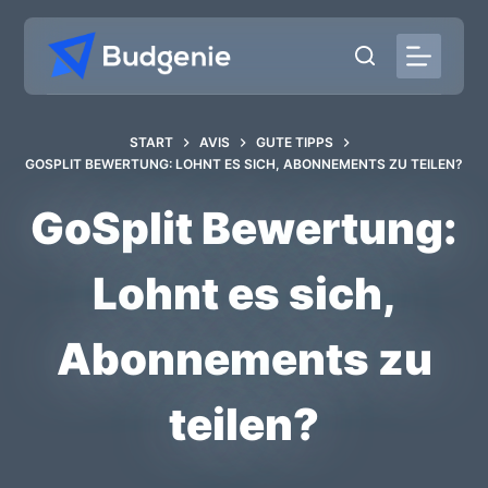
Zum
Inhalt
springen
START
AVIS
GUTE TIPPS
GOSPLIT BEWERTUNG: LOHNT ES SICH, ABONNEMENTS ZU TEILEN?
GoSplit Bewertung:
Lohnt es sich,
Abonnements zu
teilen?