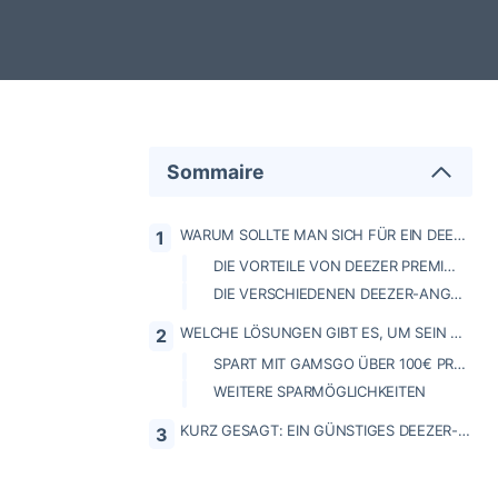
Sommaire
WARUM SOLLTE MAN SICH FÜR EIN DEEZER PREMIUM ABONNEMENT ENTSCHEIDEN?
DIE VORTEILE VON DEEZER PREMIUM IM VERGLEICH ZUR KOSTENLOSEN VERSION
DIE VERSCHIEDENEN DEEZER-ANGEBOTE (FAMILIE, STUDENT, PREMIUM) UND IHRE PREISE
WELCHE LÖSUNGEN GIBT ES, UM SEIN DEEZER-ABO BILLIGER ZU BEZAHLEN?
SPART MIT GAMSGO ÜBER 100€ PRO JAHR
WEITERE SPARMÖGLICHKEITEN
KURZ GESAGT: EIN GÜNSTIGES DEEZER-PREMIUM-ABO FINDEN