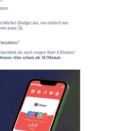
tzer.
ächtliches Budget dar, um einfach nur
eren kann 🚀.
 bezahlen?
fachheit als auch wegen ihrer Effizienz!
Deezer-Abo schon ab 3€/Monat
.