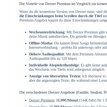
Die Vorteile von Deezer Premium im Vergleich zur kosten
Wenn du die kostenlose Version von Deezer nutzt, sind dir
die Einschränkungen beim Scrollen durch die Titel
auf
Premium-Angebot kannst du diese Einschränkungen umgeh
Werbeunterdrückung
: Mit Deezer Premium gibt 
deine Musik unterbrechen. Du genießt ein flüssiges 
Offline-Modus
: Du kannst deine Songs herunterlad
Internetverbindung – perfekt für unterwegs oder auf
Höhere Audioqualität
: Mit dem Premium-Abonneme
Audioqualität (bis zu 320 kbps).
Individuelle Abspielreihenfolge
: Es gibt keine a
das Wechseln von Titeln wird unbegrenzt möglich.
Anzeige von übersetzten Texten
: Ich überlasse es 
aber die angezeigten Texte, die während einer Les
Die verschiedenen Deezer-Angebote (Familie, Student, Pr
Deezer Premium
:
11,99€/Monat
(144€/Jahr) für 1 
Deezer Duo
:
15,99€/Monat
(192€/Jahr) für 2 Nutze