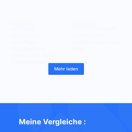
Gute Tipps
Gute Tipps
Wie man
Envato Elements
ElevenLabs
günstiger für
günstiger
5,66€/Monat ohne
bezahlen und
VPN
Creator mit 50 %
Rabatt erhalten
Mehr laden
Meine Vergleiche :