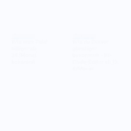
Gute Tipps
Gute Tipps
Wie man Tidal
Wie du Cursor
billiger ab
günstiger
3€/Monat
bekommst – KI-
bekommt
Code-Editor ab 12
€/Monat