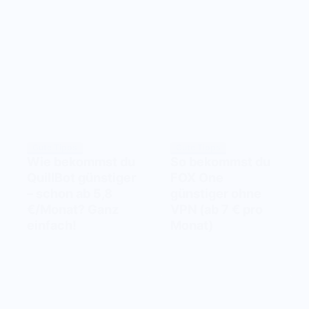
Gute Tipps
Gute Tipps
Wie bekommst du
So bekommst du
QuillBot günstiger
FOX One
– schon ab 5,8
günstiger ohne
€/Monat? Ganz
VPN (ab 7 € pro
einfach!
Monat)