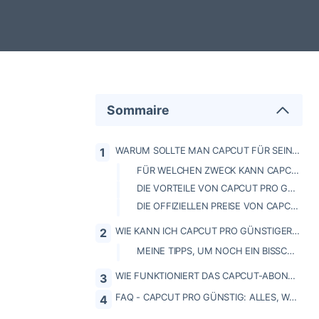
Sommaire
WARUM SOLLTE MAN CAPCUT FÜR SEINE VIDEOBEARBEITUNGEN WÄHLEN?
FÜR WELCHEN ZWECK KANN CAPCUT VERWENDET WERDEN?
DIE VORTEILE VON CAPCUT PRO GEGENÜBER DER KOSTENLOSEN VERSION
DIE OFFIZIELLEN PREISE VON CAPCUT PRO
WIE KANN ICH CAPCUT PRO GÜNSTIGER BEZAHLEN?
MEINE TIPPS, UM NOCH EIN BISSCHEN MEHR ZU SPAREN!
WIE FUNKTIONIERT DAS CAPCUT-ABONNEMENT AUF GAMSGO?
FAQ - CAPCUT PRO GÜNSTIG: ALLES, WAS SIE WISSEN MÜSSEN